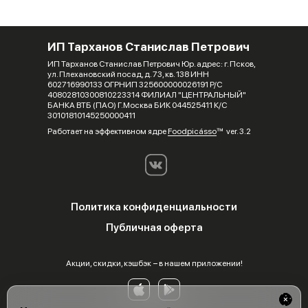
ИП Тарханов Станислав Петрович
ИП Тарханов Станислав Петрович Юр. адрес: г. Псков,
ул. Плехановский посад, д. 73, кв. 138 ИНН
602716990133 ОГРНИП 325600000026191 Р/С
40802810300810223314 ФИЛИАЛ "ЦЕНТРАЛЬНЫЙ"
БАНКА ВТБ (ПАО) Г.Москва БИК 044525411 К/С
30101810145250000411
Работает на эффективном ядре
Foodpicásso
ver. 3.2
Политика конфиденциальности
Публичная оферта
Акции, скидки, кэшбэк − в нашем приложении!