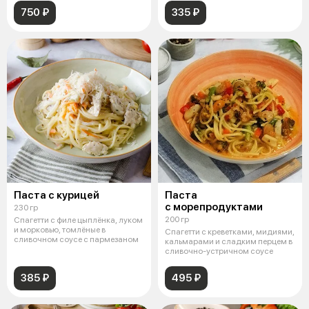
750 ₽
335 ₽
Паста с курицей
Паста
с морепродуктами
230 гр
200 гр
Спагетти с филе цыплёнка, луком
и морковью, томлёные в
Спагетти с креветками, мидиями,
сливочном соусе с пармезаном
кальмарами и сладким перцем в
сливочно-устричном соусе
385 ₽
495 ₽