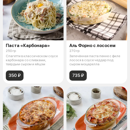
Паста «Карбонара»
Аль Форно с лососем
250 гр
270 гр
Спагетти в классическом соусе
Запечённая паста пенне с филе
карбонара со сливками,
лосося в соусе чеддер под
твёрдым сыром и яйцом
сыром моцарелла
350 ₽
735 ₽