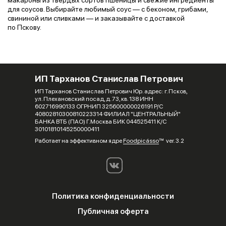
для соусов. Выбирайте любимый соус — с беконом, грибами,
свининой или сливками — и заказывайте с доставкой
по Пскову.
ИП Тарханов Станислав Петрович
ИП Тарханов Станислав Петрович Юр. адрес: г. Псков,
ул. Плехановский посад, д. 73, кв. 138 ИНН
602716990133 ОГРНИП 325600000026191 Р/С
40802810300810223314 ФИЛИАЛ "ЦЕНТРАЛЬНЫЙ"
БАНКА ВТБ (ПАО) Г.Москва БИК 044525411 К/С
30101810145250000411
Работает на эффективном ядре
Foodpicásso
ver. 3.2
Политика конфиденциальности
Публичная оферта