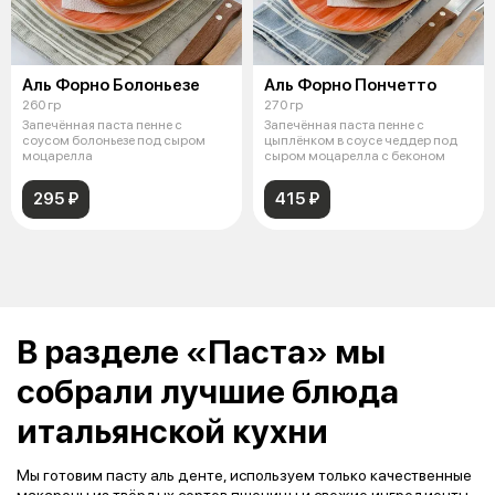
Аль Форно Болоньезе
Аль Форно Пончетто
260 гр
270 гр
Запечённая паста пенне с
Запечённая паста пенне с
соусом болоньезе под сыром
цыплёнком в соусе чеддер под
моцарелла
сыром моцарелла с беконом
295 ₽
415 ₽
В разделе «Паста» мы
собрали лучшие блюда
итальянской кухни
Мы готовим пасту аль денте, используем только качественные
макароны из твёрдых сортов пшеницы и свежие ингредиенты