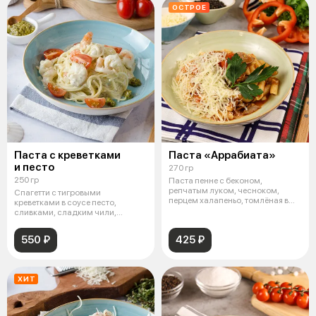
ОСТРОЕ
Паста с креветками
Паста «Аррабиата»
и песто
270 гр
250 гр
Паста пенне с беконом,
репчатым луком, чесноком,
Спагетти с тигровыми
перцем халапеньо, томлёная в
креветками в соусе песто,
томатном соу
сливками, сладким чили,
чесноком и черри
550 ₽
425 ₽
ХИТ