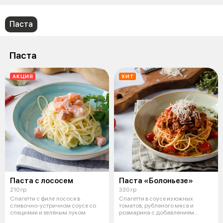
Паста
Паста
АКЦИЯ
ХИТ
Паста с лососем
Паста «Болоньезе»
210 гр
330 гр
Спагетти с филе лосося в
Спагетти в соусе из южных
сливочно-устричном соусе со
томатов, рубленого мяса и
специями и зелёным луком
розмарина с добавлением
пармезана