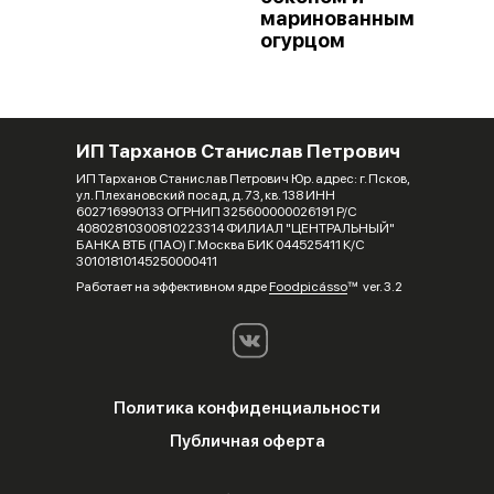
маринованным
огурцом
ИП Тарханов Станислав Петрович
ИП Тарханов Станислав Петрович Юр. адрес: г. Псков,
ул. Плехановский посад, д. 73, кв. 138 ИНН
602716990133 ОГРНИП 325600000026191 Р/С
40802810300810223314 ФИЛИАЛ "ЦЕНТРАЛЬНЫЙ"
БАНКА ВТБ (ПАО) Г.Москва БИК 044525411 К/С
30101810145250000411
Работает на эффективном ядре
Foodpicásso
ver. 3.2
Политика конфиденциальности
Публичная оферта