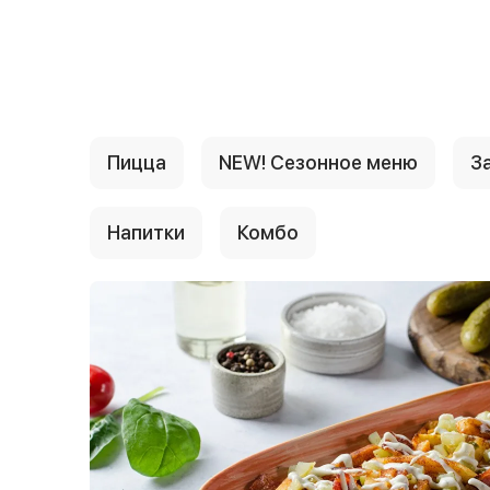
{{ textContacts }}
Пицца
NEW! Сезонное меню
За
Напитки
Комбо