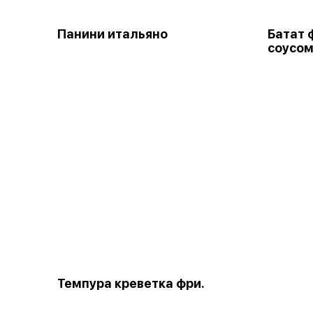
Панини итальяно
Батат 
соусом
Темпура креветка фри.