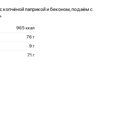
с копчёной паприкой и беконом, подаём с
ь
965 ккал
76 г
9 г
71 г