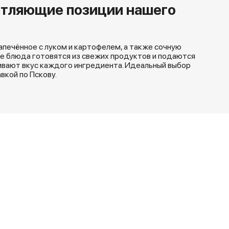
атляющие позиции нашего
апечённое с луком и картофелем, а также сочную
Все блюда готовятся из свежих продуктов и подаются
ивают вкус каждого ингредиента. Идеальный выбор
вкой по Пскову.