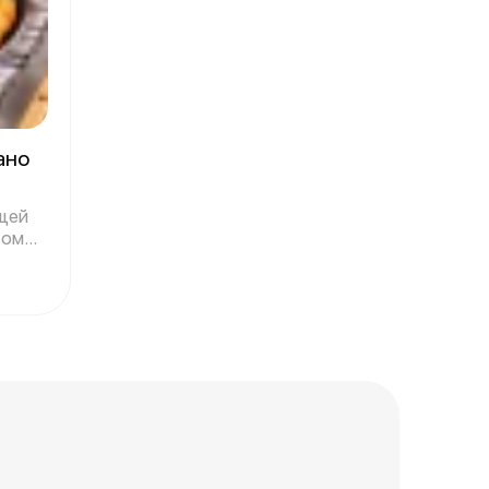
ано
ящей
том