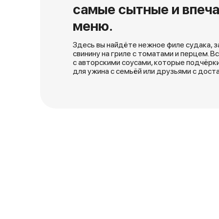
самые сытные и впеч
меню.
Здесь вы найдёте нежное филе судака, з
свинину на гриле с томатами и перцем. 
с авторскими соусами, которые подчёрк
для ужина с семьёй или друзьями с доста