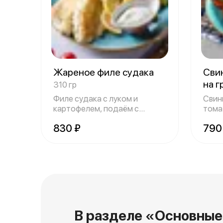
Жареное филе судака
Сви
на 
310 гр
Филе судака с луком и
Свини
картофелем, подаём с
тома
соусом тар-тар, л
луко
830 ₽
790
В разделе «Основные