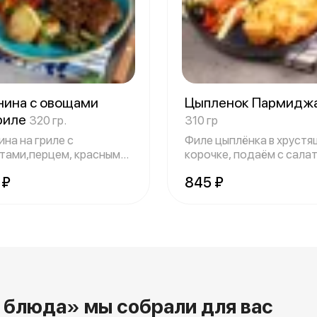
нина с овощами
Цыпленок Пармидж
гриле
320 гр.
310 гр
на на гриле с
Филе цыплёнка в хруст
тами,перцем, красным
корочке, подаём с сала
м и картофел
из овоще
 ₽
845 ₽
 блюда» мы собрали для вас