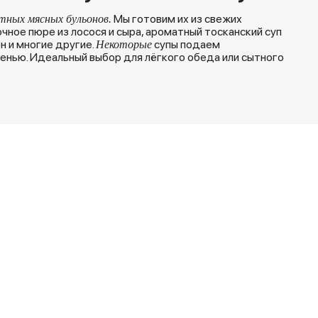
Мы готовим их из свежих
тных мясных бульонов.
ное пюре из лосося и сыра, ароматный тосканский суп
н и многие другие.
супы подаем
Некоторые
ленью. Идеальный выбор для лёгкого обеда или сытного