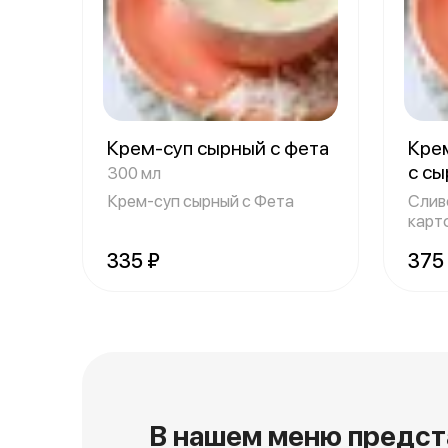
Крем-суп сырный с фета
Кре
с с
300 мл
Крем-суп сырный с Фета
Слив
карт
репч
335 ₽
375
В нашем меню предст