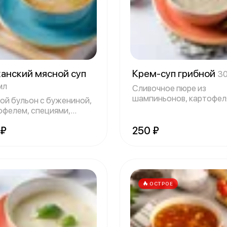
канский мясной суп
Крем-суп грибной
30
мл
Сливочное пюре из
шампиньонов, картофел
ой бульон с бужениной,
репчатого лука, мо
офелем, специями,
оком и
 ₽
250 ₽
ОСТРОЕ