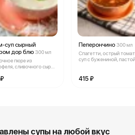
м-суп сырный
Пеперончино
300 мл
ыром дор блю
300 мл
Спагетти, острый тома
суп с бужениной, пастой
очное пюре из
чесноком
офеля, сливочного сыра,
атого лука
 ₽
415 ₽
авлены супы на любой вкус