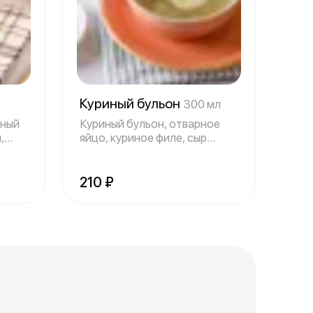
Куриный бульон
300 мл
тный
Куриный бульон, отварное
,
яйцо, куриное филе, сыр
пармезан
210 ₽