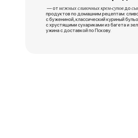
— от
до
нежных сливочных крем-супов
сы
продуктов по домашним рецептам: сливоч
с бужениной, классический куриный бульо
с хрустящими сухариками из багета и зе
ужина с доставкой по Пскову.