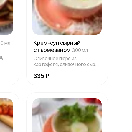
Крем-суп сырный
0 мл
с пармезаном
300 мл
я,
Сливочное пюре из
картофеля, сливочного сыра,
репчатого лука
335 ₽