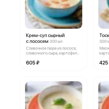
Крем-суп сырный
Тос
с лососем
300 мл
300 
Сливочное пюре из лосося,
Мясн
сливочного сыра, картофеля,
карт
репчат
чесн
605 ₽
425