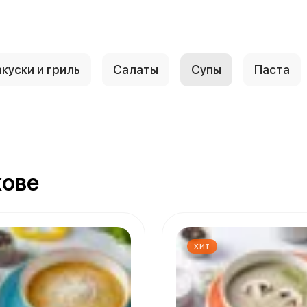
куски и гриль
Салаты
Супы
Паста
кове
ХИТ