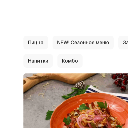
{{ textContacts }}
Пицца
NEW! Сезонное меню
За
Напитки
Комбо