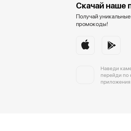
Скачай наше 
Получай уникальные 
промокоды!
Наведи каме
перейди по 
приложения