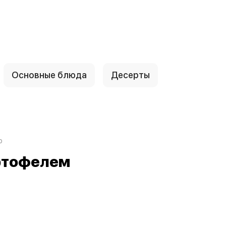
Основные блюда
Десерты
ю
артофелем