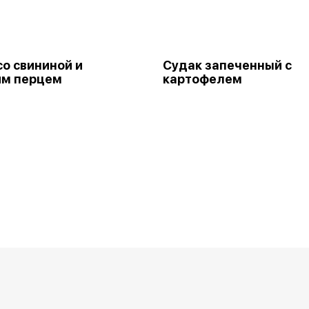
со свининой и
Судак запеченный с
им перцем
картофелем