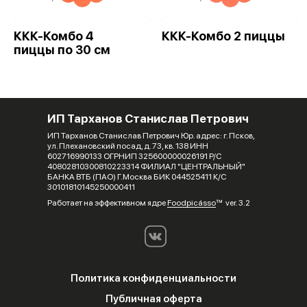
ККК-Комбо 4
ККК-Комбо 2 пиццы
пиццы по 30 см
ИП Тарханов Станислав Петрович
ИП Тарханов Станислав Петрович Юр. адрес: г. Псков,
ул. Плехановский посад, д. 73, кв. 138 ИНН
602716990133 ОГРНИП 325600000026191 Р/С
40802810300810223314 ФИЛИАЛ "ЦЕНТРАЛЬНЫЙ"
БАНКА ВТБ (ПАО) Г.Москва БИК 044525411 К/С
30101810145250000411
Работает на эффективном ядре
Foodpicásso
ver. 3.2
Политика конфиденциальности
Публичная оферта