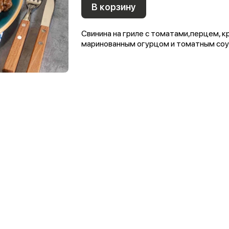
В корзину
Свинина на гриле с томатами,перцем, к
маринованным огурцом и томатным со