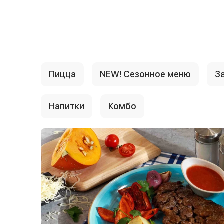
{{ textContacts }}
Пицца
NEW! Сезонное меню
За
Напитки
Комбо