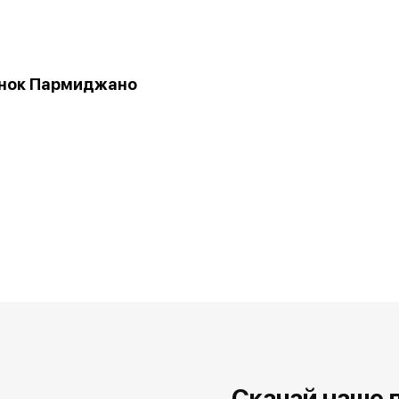
нок Пармиджано
Скачай наше 