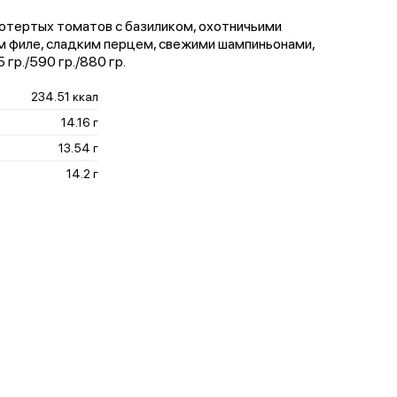
ротертых томатов с базиликом, охотничьими
ым филе, сладким перцем, свежими шампиньонами,
гр./590 гр./880 гр.
234.51 ккал
14.16 г
13.54 г
14.2 г