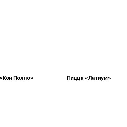
«Кон Полло»
Пицца «Латиум»