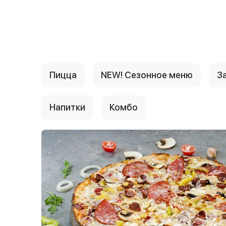
{{ textContacts }}
Пицца
NEW! Сезонное меню
За
Напитки
Комбо