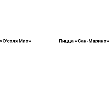
«О’соля Мио»
Пицца «Сан-Марино»