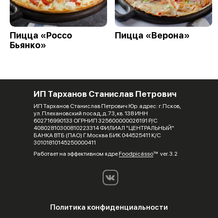
Пицца «Россо
Пицца «Верона»
Бьянко»
ИП Тарханов Станислав Петрович
ИП Тарханов Станислав Петрович Юр. адрес: г. Псков,
ул. Плехановский посад, д. 73, кв. 138 ИНН
602716990133 ОГРНИП 325600000026191 Р/С
40802810300810223314 ФИЛИАЛ "ЦЕНТРАЛЬНЫЙ"
БАНКА ВТБ (ПАО) Г.Москва БИК 044525411 К/С
30101810145250000411
Работает на эффективном ядре
Foodpicásso
ver. 3.2
Политика конфиденциальности