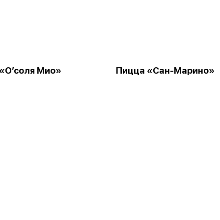
«О’соля Мио»
Пицца «Сан-Марино»