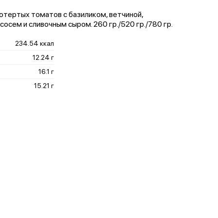
ротертых томатов с базиликом, ветчиной,
осем и сливочным сыром. 260 гр./520 гр./780 гр.
234.54 ккал
12.24 г
16.1 г
15.21 г