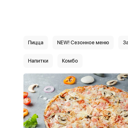
{{ textContacts }}
Пицца
NEW! Сезонное меню
За
Напитки
Комбо