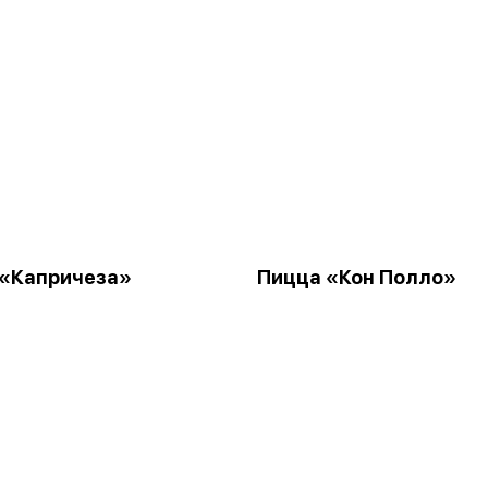
 «Капричеза»
Пицца «Кон Полло»