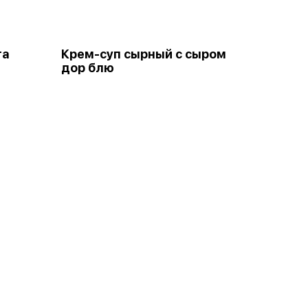
та
Крем-суп сырный с сыром
дор блю