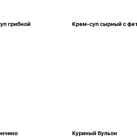
уп грибной
Крем-суп сырный с фе
ончино
Куриный бульон