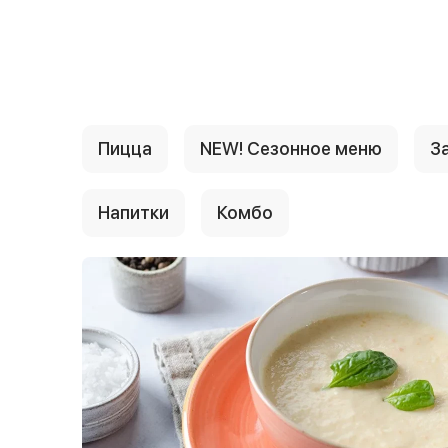
{{ textContacts }}
Пицца
NEW! Сезонное меню
За
Напитки
Комбо