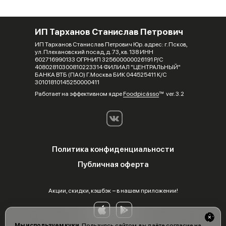
ИП Тарханов Станислав Петрович
ИП Тарханов Станислав Петрович Юр. адрес: г. Псков,
ул. Плехановский посад, д. 73, кв. 138 ИНН
602716990133 ОГРНИП 325600000026191 Р/С
40802810300810223314 ФИЛИАЛ "ЦЕНТРАЛЬНЫЙ"
БАНКА ВТБ (ПАО) Г.Москва БИК 044525411 К/С
30101810145250000411
Работает на эффективном ядре
Foodpicásso
ver. 3.2
Политика конфиденциальности
Публичная оферта
Акции, скидки, кэшбэк − в нашем приложении!
Мы используем куки.
Пользуясь сайтом, вы даёте согласие на