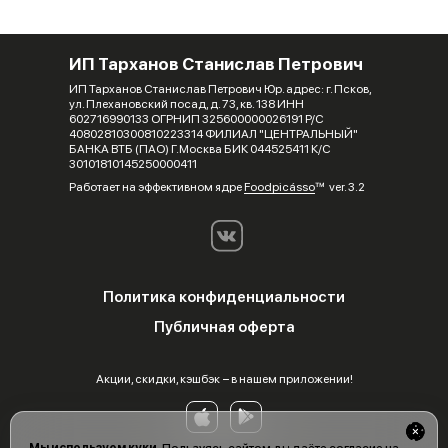
ИП Тарханов Станислав Петрович
ИП Тарханов Станислав Петрович Юр. адрес: г. Псков,
ул. Плехановский посад, д. 73, кв. 138 ИНН
602716990133 ОГРНИП 325600000026191 Р/С
40802810300810223314 ФИЛИАЛ "ЦЕНТРАЛЬНЫЙ"
БАНКА ВТБ (ПАО) Г.Москва БИК 044525411 К/С
30101810145250000411
Работает на эффективном ядре
Foodpicásso
ver. 3.2
Политика конфиденциальности
Публичная оферта
Акции, скидки, кэшбэк − в нашем приложении!