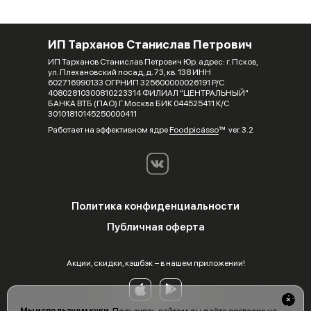
ИП Тарханов Станислав Петрович
ИП Тарханов Станислав Петрович Юр. адрес: г. Псков,
ул. Плехановский посад, д. 73, кв. 138 ИНН
602716990133 ОГРНИП 325600000026191 Р/С
40802810300810223314 ФИЛИАЛ "ЦЕНТРАЛЬНЫЙ"
БАНКА ВТБ (ПАО) Г.Москва БИК 044525411 К/С
30101810145250000411
Работает на эффективном ядре
Foodpicásso
ver. 3.2
Политика конфиденциальности
Публичная оферта
Акции, скидки, кэшбэк − в нашем приложении!