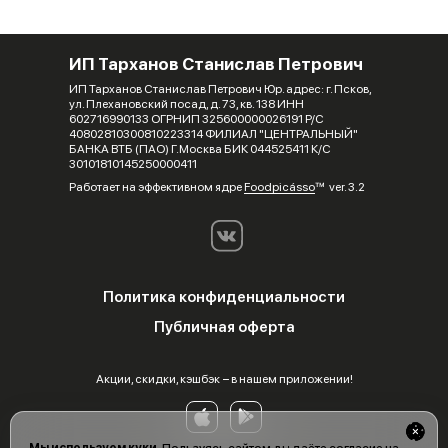
ИП Тарханов Станислав Петрович
ИП Тарханов Станислав Петрович Юр. адрес: г. Псков,
ул. Плехановский посад, д. 73, кв. 138 ИНН
602716990133 ОГРНИП 325600000026191 Р/С
40802810300810223314 ФИЛИАЛ "ЦЕНТРАЛЬНЫЙ"
БАНКА ВТБ (ПАО) Г.Москва БИК 044525411 К/С
30101810145250000411
Работает на эффективном ядре
Foodpicásso
ver. 3.2
Политика конфиденциальности
Публичная оферта
Акции, скидки, кэшбэк − в нашем приложении!