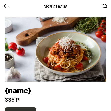
Моя Италия
{name}
335 ₽