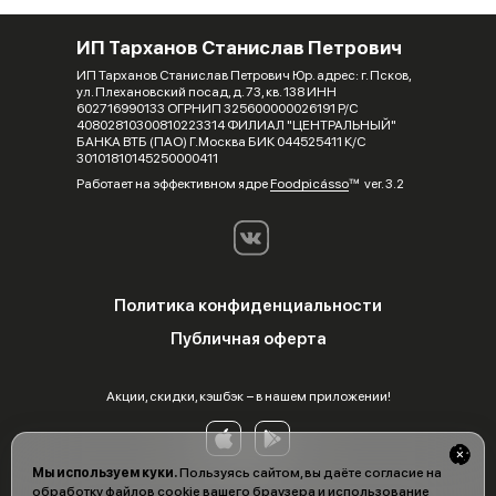
ИП Тарханов Станислав Петрович
ИП Тарханов Станислав Петрович Юр. адрес: г. Псков,
ул. Плехановский посад, д. 73, кв. 138 ИНН
602716990133 ОГРНИП 325600000026191 Р/С
40802810300810223314 ФИЛИАЛ "ЦЕНТРАЛЬНЫЙ"
БАНКА ВТБ (ПАО) Г.Москва БИК 044525411 К/С
30101810145250000411
Работает на эффективном ядре
Foodpicásso
ver. 3.2
Политика конфиденциальности
Публичная оферта
Акции, скидки, кэшбэк − в нашем приложении!
Мы используем куки.
Пользуясь сайтом, вы даёте согласие на
обработку файлов cookie вашего браузера и использование